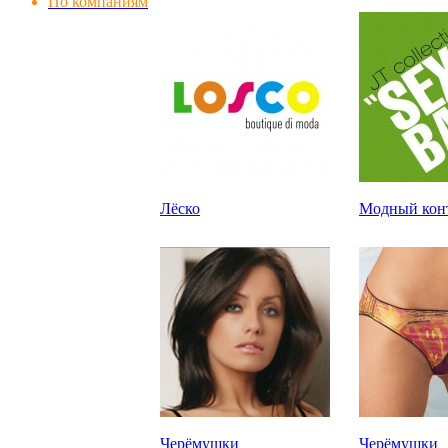
По компаниям
Лёско
Модный кон
Черёмушки
Черёмушки